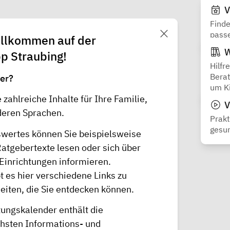
V
Finde
passe
illkommen auf der
W
p Straubing!
Hilfr
Berat
ier?
um Ki
e zahlreiche Inhalte für Ihre Familie,
V
nderen Sprachen.
Prakt
gesu
swertes
können Sie beispielsweise
Ratgebertexte lesen oder sich über
Einrichtungen informieren.
 es hier verschiedene Links zu
iten, die Sie entdecken können.
tungskalender
enthält die
chsten Informations- und