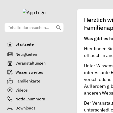
Herzlich w
Familienap
Was gibt es h
Startseite
Hier finden Si
Neuigkeiten
oft auch in a
Veranstaltungen
Unter
Wissen
Wissenswertes
interessante 
verschiedene 
Familienkarte
Außerdem gibt
Videos
anderen Webse
Notfallnummern
Der Veranstal
Downloads
unterschiedli