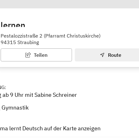
 lernen
on mit "Sozialer Zusammenhalt" Saadia Müller
Pestalozzistraße 2 (Pfarramt Christuskirche)
94315 Straubing
Teilen
Route
NG:
 ab 9 Uhr mit Sabine Schreiner
g Gymnastik
ma lernt Deutsch auf der Karte anzeigen