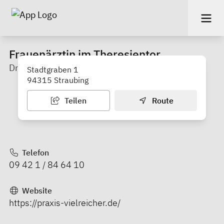
Frauenärztin im Theresientor
Dr. med. Lenka Vielreicher
Stadtgraben 1
94315 Straubing
Teilen
Route
Telefon
09 42 1 / 84 64 10
Website
https://praxis-vielreicher.de/