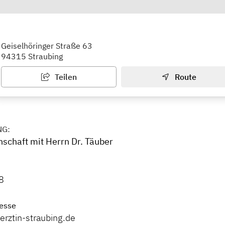
r. med. Susanne Goldenstein
Geiselhöringer Straße 63
94315 Straubing
Teilen
Route
NG:
nschaft mit
Herrn Dr. Täuber
8
esse
erztin-straubing.de