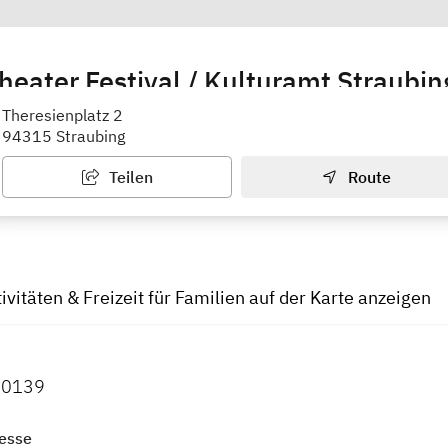
heater Festival / Kulturamt Straubin
altung Vorverkauf
Theresienplatz 2
94315 Straubing
Teilen
Route
tivitäten & Freizeit für Familien auf der Karte anzeigen
60139
esse