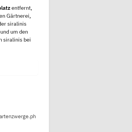
latz
entfernt,
en Gärtnerei,
er siralinis
Rund um den
n siralinis bei
gartenzwerge.ph