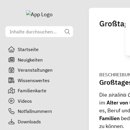
Großtage
Startseite
Neuigkeiten
Veranstaltungen
BESCHREIBU
Wissenswertes
Großtages
Familienkarte
Die
siralinis
Videos
im
Alter von
es, Beruf un
Notfallnummern
Familien
beda
Downloads
zu können.