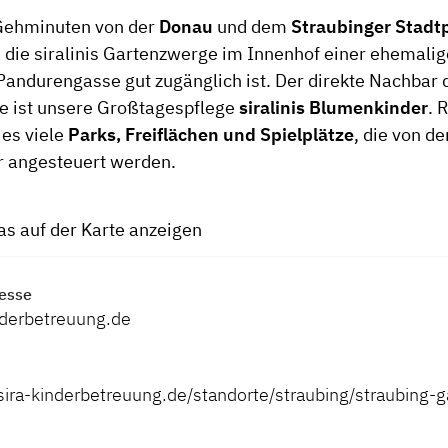
Gehminuten von der
Donau
und dem
Straubinger Stadtp
h die siralinis Gartenzwerge im Innenhof einer ehemalig
Pandurengasse gut zugänglich ist. Der direkte Nachbar d
e ist unsere Großtagespflege
siralinis Blumenkinder
. 
 es viele
Parks, Freiflächen und Spielplätze
, die von de
 angesteuert werden.
tas auf der Karte anzeigen
esse
nderbetreuung.de
sira-kinderbetreuung.de/standorte/straubing/straubing-