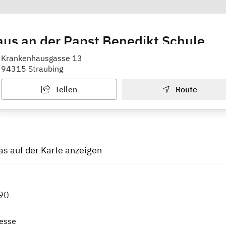
us an der Papst Benedikt Schule
dergarten
Krankenhausgasse 13
94315 Straubing
Teilen
Route
tas auf der Karte anzeigen
90
esse