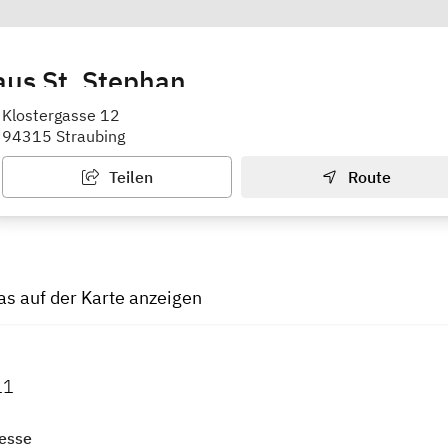
aus St. Stephan
Kindergartengruppen
Klostergasse 12
94315 Straubing
Teilen
Route
tas auf der Karte anzeigen
11
esse