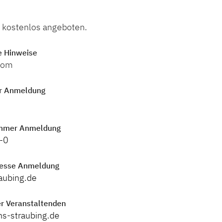
d kostenlos angeboten.
e Hinweise
oom
r Anmeldung
mmer Anmeldung
-0
resse Anmeldung
aubing.de
r Veranstaltenden
hs-straubing.de