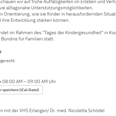
hauen wir auf frühe Auffälligkeiten im Erleben und Verh
ie alltagsnahe Unterstützungsmöglichkeiten.
en Orientierung, wie sie Kinder in herausfordernden Situat
 ihre Entwicklung stärken können.
findet im Rahmen des "Tages der Kindergesundheit" in Ko
Bündnis für Familien statt.
t
lgerecht
•
08:00 AM
–
09:00 AM
Uhr
 speichern (iCal-Datei)
n mit der VHS Erlangen/ Dr. med. Nicoletta Schödel