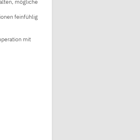
alten, mögliche
ionen feinfühlig
operation mit