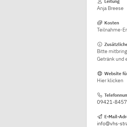
Leitung
Anja Breese
Kosten
Teilnahme-En
Zusätzlich
Bitte mitbri
Getränk und 
Website fü
Hier klicken
Telefonnu
09421-845
E-Mail-Ad
info@vhs-str