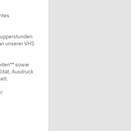
ntes
hnupperstunden
 an unserer VHS
iten** sowie
ität, Ausdruck
elt.
r!