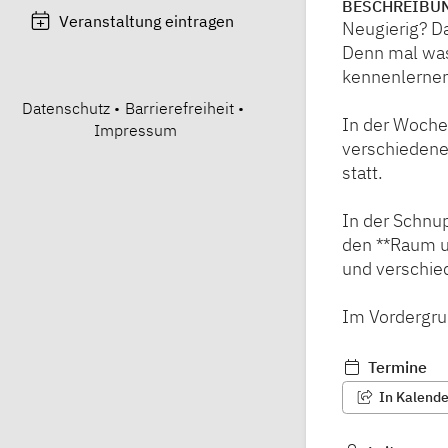
BESCHREIBU
Veranstaltung eintragen
Neugierig? Da
Denn mal was
kennenlernen 
Datenschutz
•
Barrierefreiheit
•
In der Woche
Impressum
verschiedene
statt.
In der Schnu
den **Raum un
und verschie
Im Vordergru
Termine
In Kalender