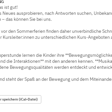
NG
s ist gut!
 Neues ausprobieren, nach Antworten suchen, Unbekan
– das können Sie bei uns.
 vor den Sommerferien finden daher unverbindliche Sc
r Kursleiter:innen zu unterschiedlichen Kurs-Angeboten
pperstunde lernen die Kinder ihre **Bewegungsmöglichke
d die Interaktionen** mit den anderen kennen. **Musikal
dene Bewegungsqualitäten werden entdeckt und entwick
nd steht der Spaß an der Bewegung und dem Miteinande
 speichern (iCal-Datei)