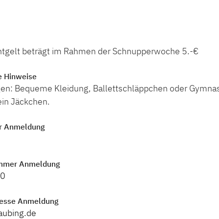
tgelt beträgt im Rahmen der Schnupperwoche 5.-€
e Hinweise
ngen: Bequeme Kleidung, Ballettschläppchen oder Gymnas
ein Jäckchen.
r Anmeldung
mmer Anmeldung
70
resse Anmeldung
aubing.de