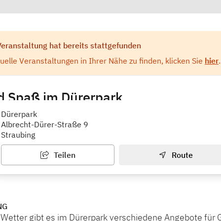
Veranstaltung hat bereits stattgefunden
elle Veranstaltungen in Ihrer Nähe zu finden, klicken Sie
hier
.
d Spaß im Dürerpark
 der Christuskirche 1 MGH Straubing
Dürerpark
Albrecht-Dürer-Straße 9
Straubing
Teilen
Route
NG
Wetter gibt es im Dürerpark verschiedene Angebote für G