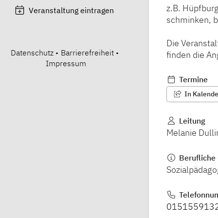
z.B. Hüpfburg
Veranstaltung eintragen
schminken, ba
Die Veransta
Datenschutz
•
Barrierefreiheit
•
finden die An
Impressum
Termine
In Kalender
Leitung
Melanie Dull
Berufliche 
Sozialpädago
Telefonnu
015155913