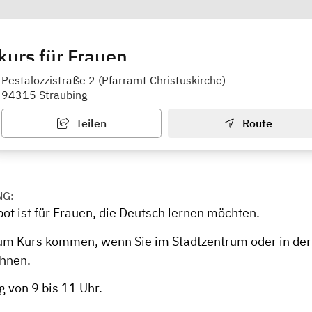
urs für Frauen
en und Deutschland kennen lernen
Pestalozzistraße 2 (Pfarramt Christuskirche)
94315 Straubing
Teilen
Route
NG:
ot ist für Frauen, die Deutsch lernen möchten.
um Kurs kommen, wenn Sie im Stadtzentrum oder in de
hnen.
 von 9 bis 11 Uhr.