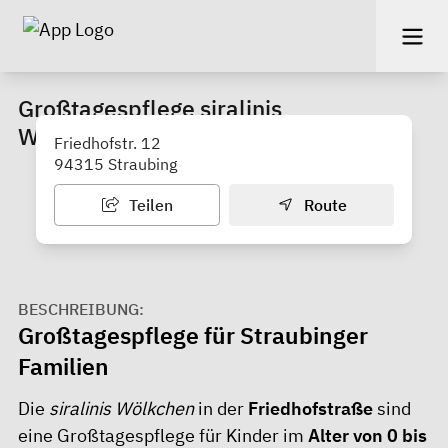
Großtagespflege siralinis
Wichtelkinder
Friedhofstr. 12
94315 Straubing
Teilen
Route
BESCHREIBUNG:
Großtagespflege für Straubinger
Familien
Die
siralinis Wölkchen
in der
Friedhofstraße
sind
eine Großtagespflege für Kinder im
Alter von
0 bis